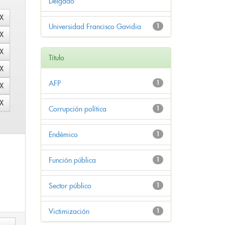
Delgado
Universidad Francisco Gavidia
1
Título
AFP
1
Corrupción política
1
Endémico
1
Función pública
1
Sector público
1
Victimización
1