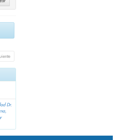
uiente
dad Dr.
na,
y