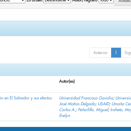
En orden
Autor/registro
Anterior
1
Sig
Autor(es)
n en El Salvador y sus efectos
Universidad Francisco Gavidia
;
Universi
José Matías Delgado
;
USAID
;
Umaña Cer
Carlos A.
;
Peñailillo, Miguel
;
Iraheta, Ma
Evelyn