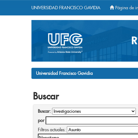
UNIVERSIDAD FRANCISCO GAVIDIA
Página de in
Skip
navigation
Universidad Francisco Gavidia
Buscar
Buscar:
por
Filtros actuales: