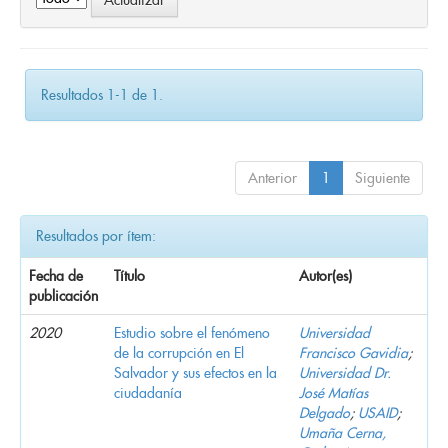
Resultados 1-1 de 1.
Anterior
1
Siguiente
Resultados por ítem:
Fecha de
Título
Autor(es)
publicación
2020
Estudio sobre el fenómeno
Universidad
de la corrupción en El
Francisco Gavidia
;
Salvador y sus efectos en la
Universidad Dr.
ciudadanía
José Matías
Delgado
;
USAID
;
Umaña Cerna,