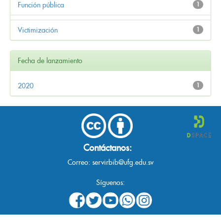
Función pública
1
Victimización
1
Fecha de lanzamiento
2020
1
Contáctanos:
Correo:
servirbib@ufg.edu.sv
Síguenos: