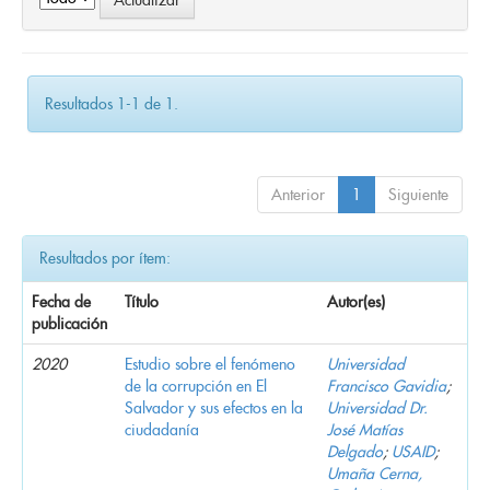
Resultados 1-1 de 1.
Anterior
1
Siguiente
Resultados por ítem:
Fecha de
Título
Autor(es)
publicación
2020
Estudio sobre el fenómeno
Universidad
de la corrupción en El
Francisco Gavidia
;
Salvador y sus efectos en la
Universidad Dr.
ciudadanía
José Matías
Delgado
;
USAID
;
Umaña Cerna,