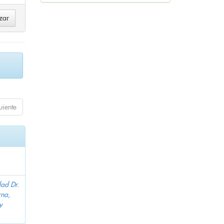
uiente
dad Dr.
na,
y