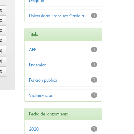
Delgado
Universidad Francisco Gavidia
1
Título
AFP
1
Endémico
1
Función pública
1
Victimización
1
Fecha de lanzamiento
2020
1