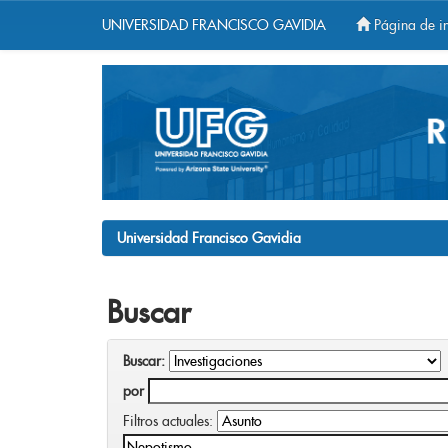
UNIVERSIDAD FRANCISCO GAVIDIA
Página de in
Skip
navigation
Universidad Francisco Gavidia
Buscar
Buscar:
por
Filtros actuales: