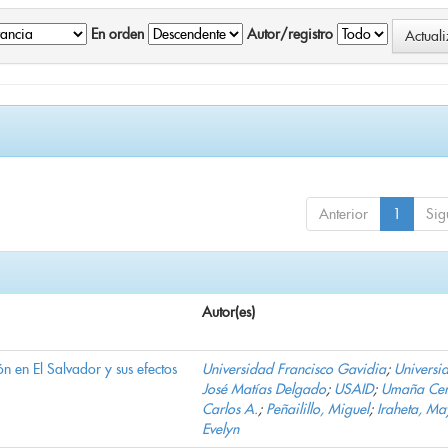
En orden
Autor/registro
Anterior
1
Sig
Autor(es)
n en El Salvador y sus efectos
Universidad Francisco Gavidia
;
Universi
José Matías Delgado
;
USAID
;
Umaña Cer
Carlos A.
;
Peñailillo, Miguel
;
Iraheta, Ma
Evelyn