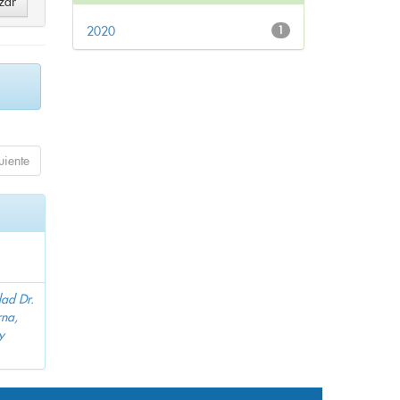
2020
1
uiente
dad Dr.
na,
y