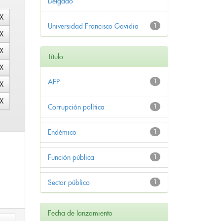
Delgado
Universidad Francisco Gavidia
1
Título
AFP
1
Corrupción política
1
Endémico
1
Función pública
1
Sector público
1
Fecha de lanzamiento