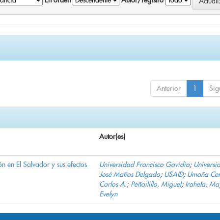
En orden
Autor/registro
Anterior
1
Sig
Autor(es)
n en El Salvador y sus efectos
Universidad Francisco Gavidia
;
Universi
José Matías Delgado
;
USAID
;
Umaña Cer
Carlos A.
;
Peñailillo, Miguel
;
Iraheta, Ma
Evelyn