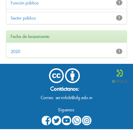
Función pública
1
Sector público
1
Fecha de lanzamiento
2020
1
Contáctanos:
Correo:
servirbib@ufg.edu.sv
Síguenos: