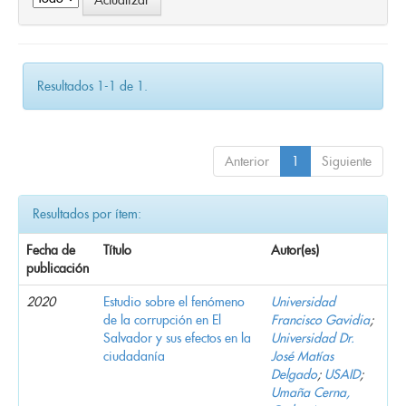
Resultados 1-1 de 1.
Anterior
1
Siguiente
Resultados por ítem:
Fecha de
Título
Autor(es)
publicación
2020
Estudio sobre el fenómeno
Universidad
de la corrupción en El
Francisco Gavidia
;
Salvador y sus efectos en la
Universidad Dr.
ciudadanía
José Matías
Delgado
;
USAID
;
Umaña Cerna,