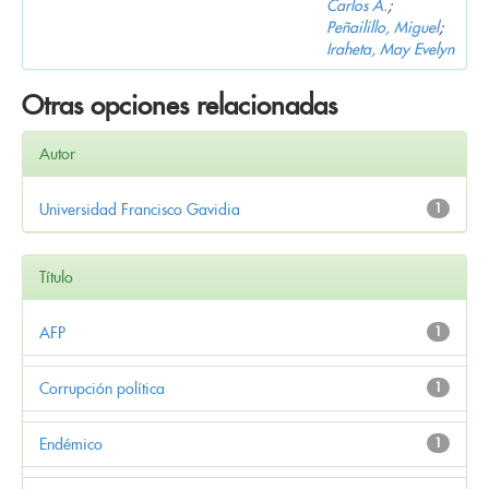
Carlos A.
;
Peñailillo, Miguel
;
Iraheta, May Evelyn
Otras opciones relacionadas
Autor
Universidad Francisco Gavidia
1
Título
AFP
1
Corrupción política
1
Endémico
1