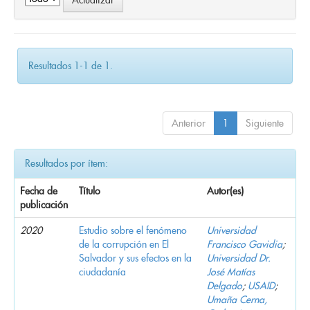
Resultados 1-1 de 1.
Anterior
1
Siguiente
Resultados por ítem:
Fecha de
Título
Autor(es)
publicación
2020
Estudio sobre el fenómeno
Universidad
de la corrupción en El
Francisco Gavidia
;
Salvador y sus efectos en la
Universidad Dr.
ciudadanía
José Matías
Delgado
;
USAID
;
Umaña Cerna,