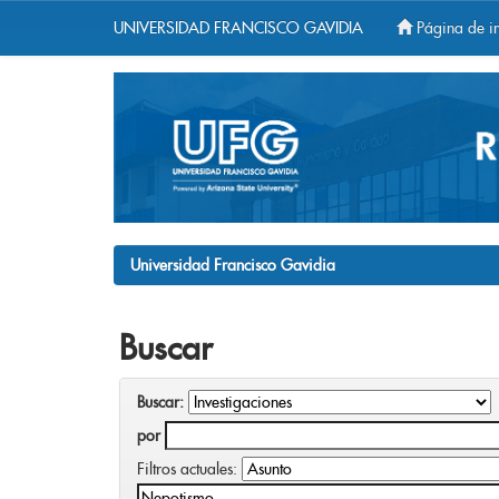
UNIVERSIDAD FRANCISCO GAVIDIA
Página de in
Skip
navigation
Universidad Francisco Gavidia
Buscar
Buscar:
por
Filtros actuales: