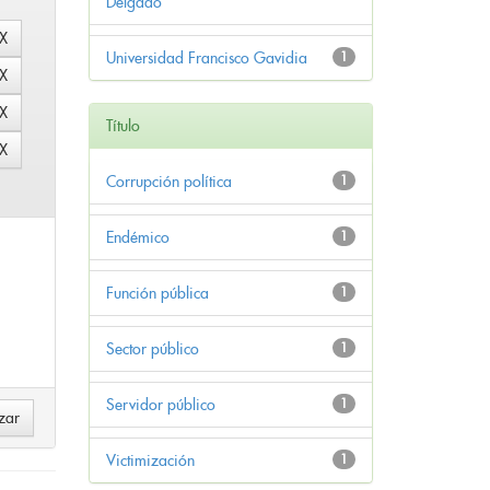
Delgado
Universidad Francisco Gavidia
1
Título
Corrupción política
1
Endémico
1
Función pública
1
Sector público
1
Servidor público
1
Victimización
1