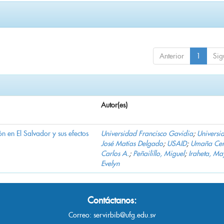
Anterior
1
Sig
Autor(es)
n en El Salvador y sus efectos
Universidad Francisco Gavidia
;
Universi
José Matías Delgado
;
USAID
;
Umaña Cer
Carlos A.
;
Peñailillo, Miguel
;
Iraheta, Ma
Evelyn
Contáctanos:
Correo:
servirbib@ufg.edu.sv