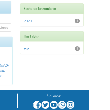
Fecha de lanzamiento
2020
1
uiente
Has File(s)
true
1
dad Dr.
na,
y
Síguenos: