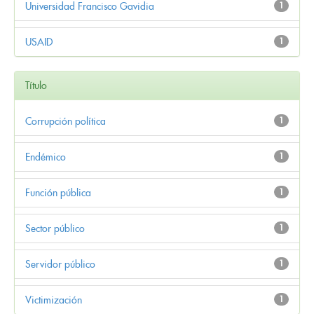
Universidad Francisco Gavidia
1
USAID
1
Título
Corrupción política
1
Endémico
1
Función pública
1
Sector público
1
Servidor público
1
Victimización
1