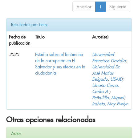
Anterior
1
Siguiente
Resultados por ítem:
Fecha de
Título
Autor(es)
publicación
2020
Estudio sobre el fenómeno
Universidad
de la corrupción en El
Francisco Gavidia
;
Salvador y sus efectos en la
Universidad Dr.
ciudadanía
José Matías
Delgado
;
USAID
;
Umaña Cerna,
Carlos A.
;
Peñailillo, Miguel
;
Iraheta, May Evelyn
Otras opciones relacionadas
Autor