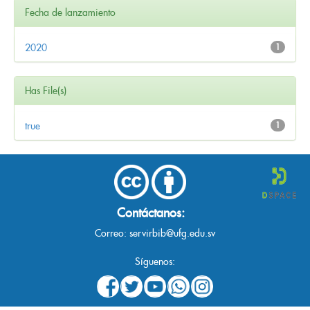
Fecha de lanzamiento
2020
1
Has File(s)
true
1
Contáctanos:
Correo:
servirbib@ufg.edu.sv
Síguenos: