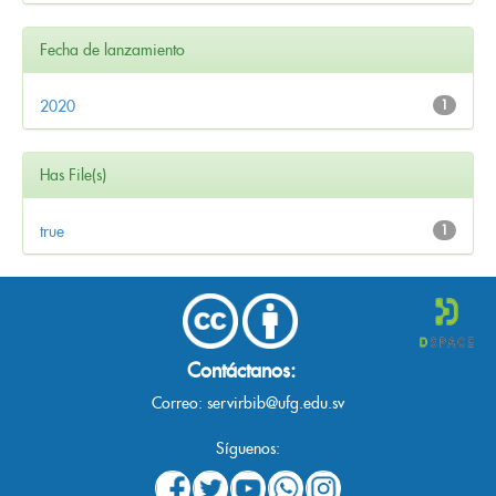
Fecha de lanzamiento
2020
1
Has File(s)
true
1
Contáctanos:
Correo:
servirbib@ufg.edu.sv
Síguenos: