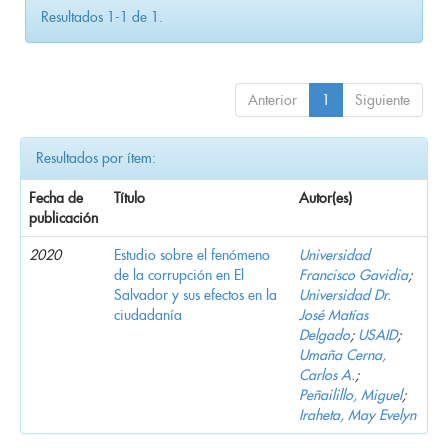
Resultados 1-1 de 1.
Anterior
1
Siguiente
Resultados por ítem:
Fecha de
Título
Autor(es)
publicación
2020
Estudio sobre el fenómeno
Universidad
de la corrupción en El
Francisco Gavidia
;
Salvador y sus efectos en la
Universidad Dr.
ciudadanía
José Matías
Delgado
;
USAID
;
Umaña Cerna,
Carlos A.
;
Peñailillo, Miguel
;
Iraheta, May Evelyn