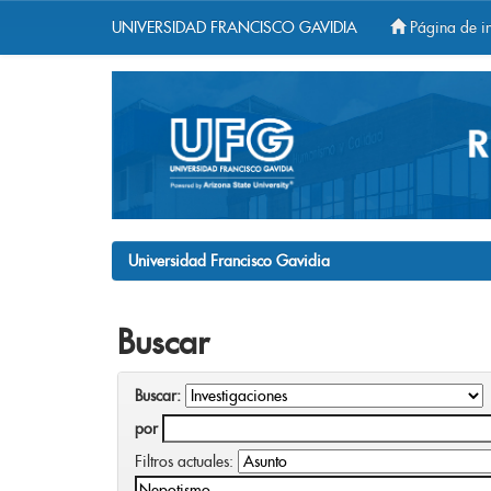
UNIVERSIDAD FRANCISCO GAVIDIA
Página de in
Skip
navigation
Universidad Francisco Gavidia
Buscar
Buscar:
por
Filtros actuales: