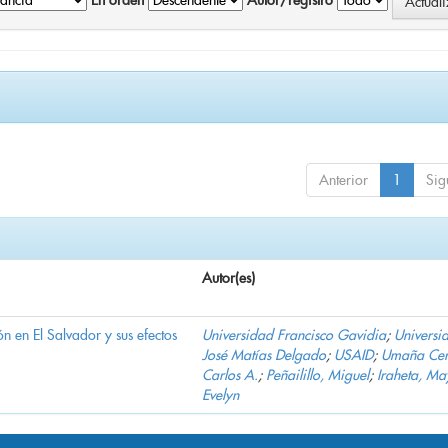
En orden
Autor/registro
Anterior
1
Sig
Autor(es)
n en El Salvador y sus efectos
Universidad Francisco Gavidia
;
Universi
José Matías Delgado
;
USAID
;
Umaña Cer
Carlos A.
;
Peñailillo, Miguel
;
Iraheta, Ma
Evelyn