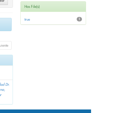
Has File(s)
true
1
uiente
dad Dr.
na,
y