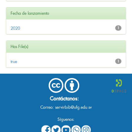
Fecha de lanzamiento
2020
1
Has File(s)
true
1
Contáctanos:
Correo:
servirbib@ufg.edu.sv
Síguenos: