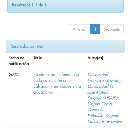
Resultados 1-1 de 1.
Anterior
1
Siguiente
Resultados por ítem:
Fecha de
Título
Autor(es)
publicación
2020
Estudio sobre el fenómeno
Universidad
de la corrupción en El
Francisco Gavidia
;
Salvador y sus efectos en la
Universidad Dr.
ciudadanía
José Matías
Delgado
;
USAID
;
Umaña Cerna,
Carlos A.
;
Peñailillo, Miguel
;
Iraheta, May Evelyn