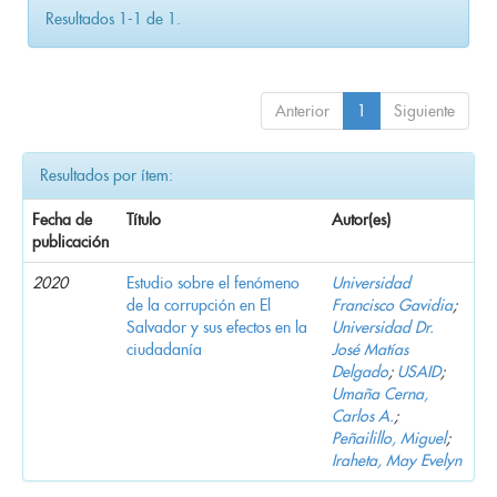
Resultados 1-1 de 1.
Anterior
1
Siguiente
Resultados por ítem:
Fecha de
Título
Autor(es)
publicación
2020
Estudio sobre el fenómeno
Universidad
de la corrupción en El
Francisco Gavidia
;
Salvador y sus efectos en la
Universidad Dr.
ciudadanía
José Matías
Delgado
;
USAID
;
Umaña Cerna,
Carlos A.
;
Peñailillo, Miguel
;
Iraheta, May Evelyn