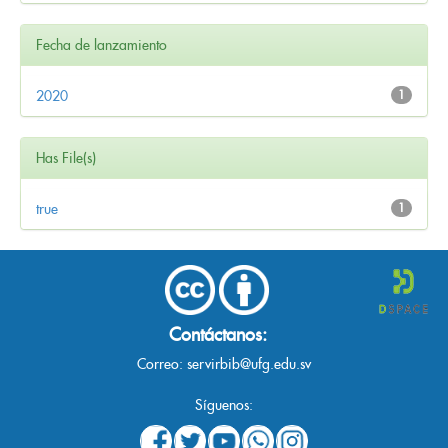
Fecha de lanzamiento
2020
1
Has File(s)
true
1
Contáctanos:
Correo:
servirbib@ufg.edu.sv
Síguenos: