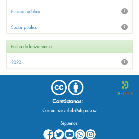
Función pública
1
Sector público
1
Fecha de lanzamiento
2020
1
Contáctanos:
Correo:
servirbib@ufg.edu.sv
Síguenos: