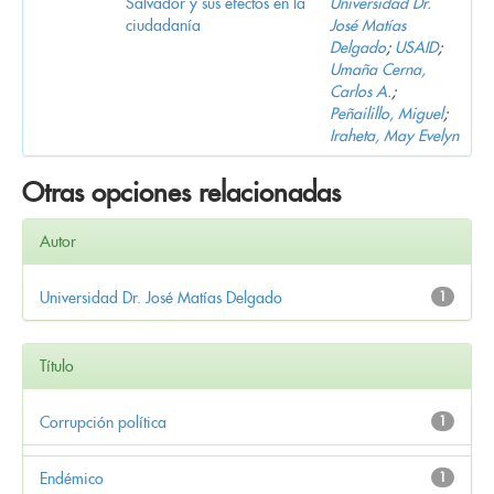
Salvador y sus efectos en la
Universidad Dr.
ciudadanía
José Matías
Delgado
;
USAID
;
Umaña Cerna,
Carlos A.
;
Peñailillo, Miguel
;
Iraheta, May Evelyn
Otras opciones relacionadas
Autor
Universidad Dr. José Matías Delgado
1
Título
Corrupción política
1
Endémico
1