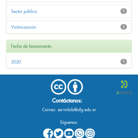
Sector público
1
Victimización
1
Fecha de lanzamiento
2020
1
Contáctanos:
Correo:
servirbib@ufg.edu.sv
Síguenos: