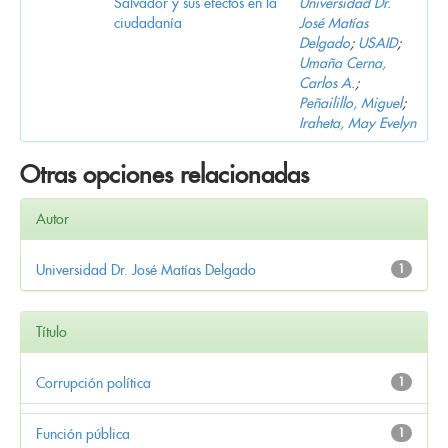
Salvador y sus efectos en la
Universidad Dr.
ciudadanía
José Matías
Delgado
;
USAID
;
Umaña Cerna,
Carlos A.
;
Peñailillo, Miguel
;
Iraheta, May Evelyn
Otras opciones relacionadas
Autor
Universidad Dr. José Matías Delgado
1
Título
Corrupción política
1
Función pública
1