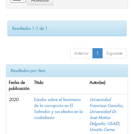
Resultados 1-1 de 1.
Anterior
1
Siguiente
Resultados por ítem:
Fecha de
Título
Autor(es)
publicación
2020
Estudio sobre el fenómeno
Universidad
de la corrupción en El
Francisco Gavidia
;
Salvador y sus efectos en la
Universidad Dr.
ciudadanía
José Matías
Delgado
;
USAID
;
Umaña Cerna,