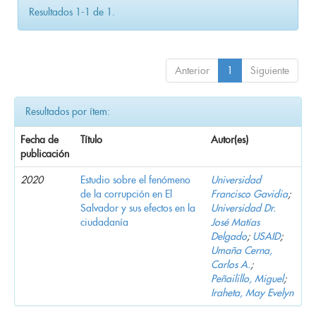
Resultados 1-1 de 1.
Anterior
1
Siguiente
Resultados por ítem:
Fecha de
Título
Autor(es)
publicación
2020
Estudio sobre el fenómeno
Universidad
de la corrupción en El
Francisco Gavidia
;
Salvador y sus efectos en la
Universidad Dr.
ciudadanía
José Matías
Delgado
;
USAID
;
Umaña Cerna,
Carlos A.
;
Peñailillo, Miguel
;
Iraheta, May Evelyn