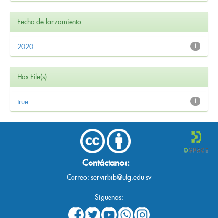
Fecha de lanzamiento
2020
1
Has File(s)
true
1
Contáctanos:
Correo:
servirbib@ufg.edu.sv
Síguenos: