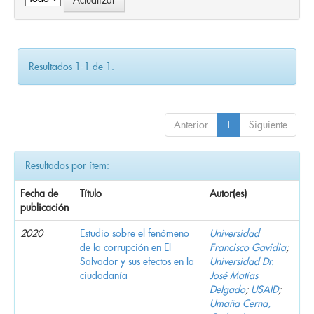
Resultados 1-1 de 1.
Anterior
1
Siguiente
Resultados por ítem:
Fecha de
Título
Autor(es)
publicación
2020
Estudio sobre el fenómeno
Universidad
de la corrupción en El
Francisco Gavidia
;
Salvador y sus efectos en la
Universidad Dr.
ciudadanía
José Matías
Delgado
;
USAID
;
Umaña Cerna,