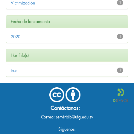
Victimización
1
Fecha de lanzamiento
2020
1
Has File(s)
true
1
Contáctanos:
Correo:
servirbib@ufg.edu.sv
Síguenos: