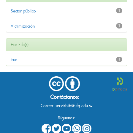
Sector público
1
Victimización
1
Has File(s)
true
1
Contáctanos:
Correo:
servirbib@ufg.edu.sv
Síguenos: