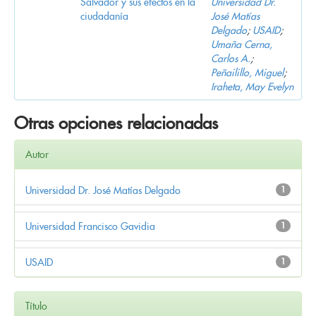
Salvador y sus efectos en la
Universidad Dr.
ciudadanía
José Matías
Delgado
;
USAID
;
Umaña Cerna,
Carlos A.
;
Peñailillo, Miguel
;
Iraheta, May Evelyn
Otras opciones relacionadas
Autor
Universidad Dr. José Matías Delgado
1
Universidad Francisco Gavidia
1
USAID
1
Título