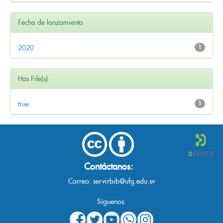
Fecha de lanzamiento
2020
1
Has File(s)
true
1
Contáctanos:
Correo:
servirbib@ufg.edu.sv
Síguenos: