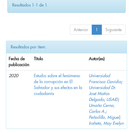
Resultados 1-1 de 1.
Anterior
1
Siguiente
Resultados por ítem:
Fecha de
Título
Autor(es)
publicación
2020
Estudio sobre el fenómeno
Universidad
de la corrupción en El
Francisco Gavidia
;
Salvador y sus efectos en la
Universidad Dr.
ciudadanía
José Matías
Delgado
;
USAID
;
Umaña Cerna,
Carlos A.
;
Peñailillo, Miguel
;
Iraheta, May Evelyn