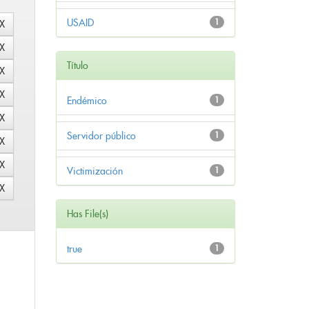
USAID
1
Título
Endémico
1
Servidor público
1
Victimización
1
Has File(s)
true
1