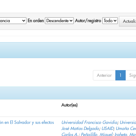
En orden
Autor/registro
Anterior
1
Sig
Autor(es)
n en El Salvador y sus efectos
Universidad Francisco Gavidia
;
Universi
José Matías Delgado
;
USAID
;
Umaña Cer
Carlos A.
;
Peñailillo, Miguel
;
Iraheta, Ma