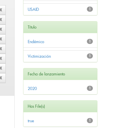
USAID
1
Título
Endémico
1
Victimización
1
Fecha de lanzamiento
2020
1
Has File(s)
true
1