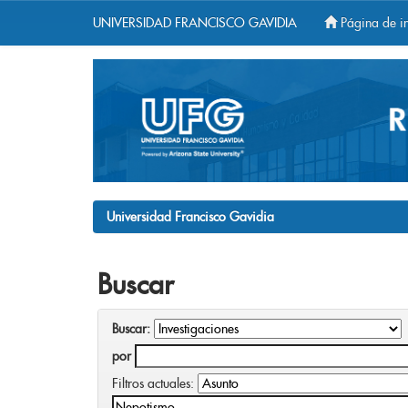
UNIVERSIDAD FRANCISCO GAVIDIA
Página de in
Skip
navigation
Universidad Francisco Gavidia
Buscar
Buscar:
por
Filtros actuales: