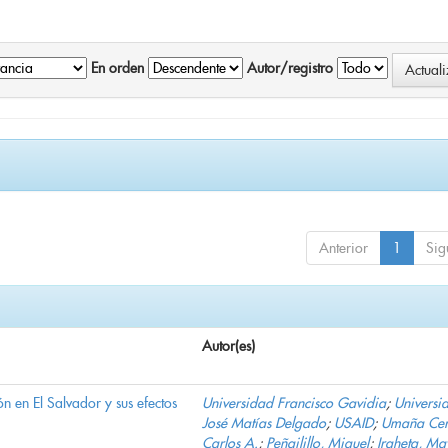
En orden
Autor/registro
Anterior
1
Sig
Autor(es)
n en El Salvador y sus efectos
Universidad Francisco Gavidia
;
Universi
José Matías Delgado
;
USAID
;
Umaña Cer
Carlos A.
;
Peñailillo, Miguel
;
Iraheta, Ma