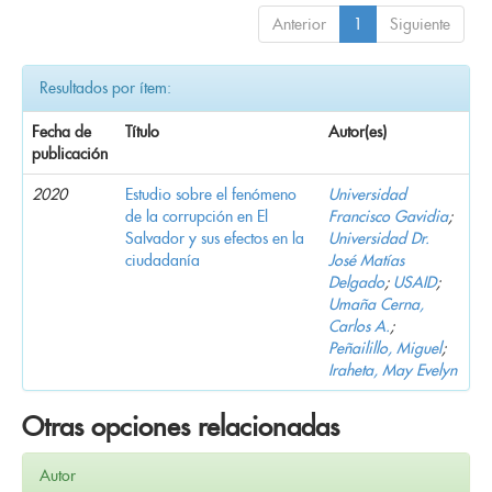
Anterior
1
Siguiente
Resultados por ítem:
Fecha de
Título
Autor(es)
publicación
2020
Estudio sobre el fenómeno
Universidad
de la corrupción en El
Francisco Gavidia
;
Salvador y sus efectos en la
Universidad Dr.
ciudadanía
José Matías
Delgado
;
USAID
;
Umaña Cerna,
Carlos A.
;
Peñailillo, Miguel
;
Iraheta, May Evelyn
Otras opciones relacionadas
Autor