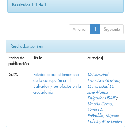
Resultados 1-1 de 1.
Anterior
1
Siguiente
Resultados por ítem:
Fecha de
Título
Autor(es)
publicación
2020
Estudio sobre el fenómeno
Universidad
de la corrupción en El
Francisco Gavidia
;
Salvador y sus efectos en la
Universidad Dr.
ciudadanía
José Matías
Delgado
;
USAID
;
Umaña Cerna,
Carlos A.
;
Peñailillo, Miguel
;
Iraheta, May Evelyn