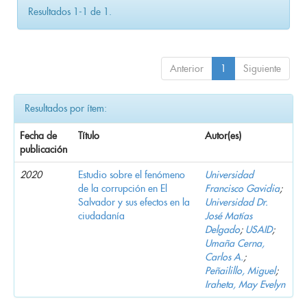
Resultados 1-1 de 1.
Anterior
1
Siguiente
Resultados por ítem:
Fecha de
Título
Autor(es)
publicación
2020
Estudio sobre el fenómeno
Universidad
de la corrupción en El
Francisco Gavidia
;
Salvador y sus efectos en la
Universidad Dr.
ciudadanía
José Matías
Delgado
;
USAID
;
Umaña Cerna,
Carlos A.
;
Peñailillo, Miguel
;
Iraheta, May Evelyn