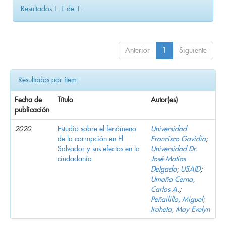
Resultados 1-1 de 1.
Anterior
1
Siguiente
Resultados por ítem:
Fecha de
Título
Autor(es)
publicación
2020
Estudio sobre el fenómeno
Universidad
de la corrupción en El
Francisco Gavidia
;
Salvador y sus efectos en la
Universidad Dr.
ciudadanía
José Matías
Delgado
;
USAID
;
Umaña Cerna,
Carlos A.
;
Peñailillo, Miguel
;
Iraheta, May Evelyn