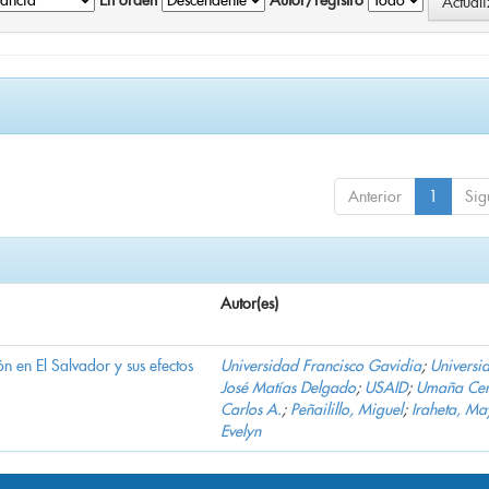
En orden
Autor/registro
Anterior
1
Sig
Autor(es)
n en El Salvador y sus efectos
Universidad Francisco Gavidia
;
Universi
José Matías Delgado
;
USAID
;
Umaña Cer
Carlos A.
;
Peñailillo, Miguel
;
Iraheta, Ma
Evelyn