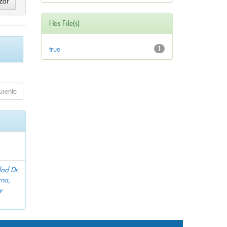
Has File(s)
true
1
uiente
dad Dr.
na,
y