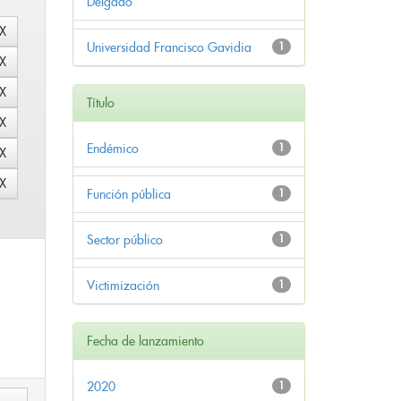
Delgado
Universidad Francisco Gavidia
1
Título
Endémico
1
Función pública
1
Sector público
1
Victimización
1
Fecha de lanzamiento
2020
1