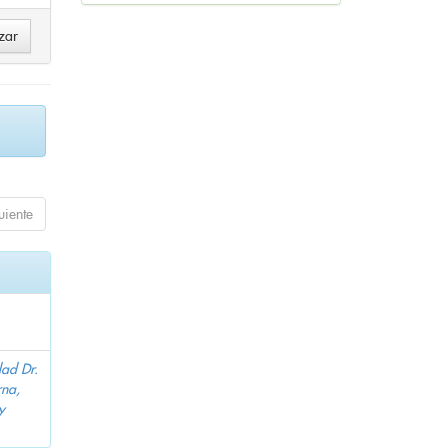
uiente
dad Dr.
na,
y