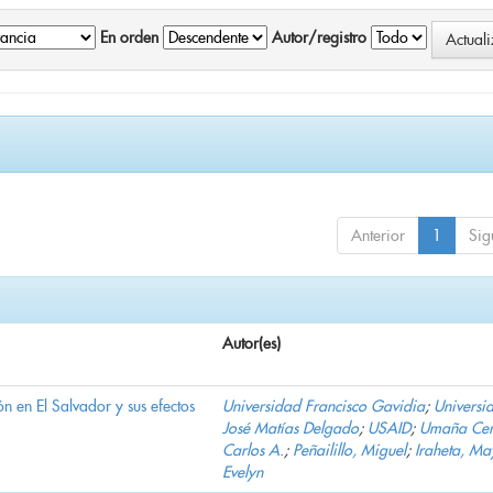
En orden
Autor/registro
Anterior
1
Sig
Autor(es)
n en El Salvador y sus efectos
Universidad Francisco Gavidia
;
Universi
José Matías Delgado
;
USAID
;
Umaña Cer
Carlos A.
;
Peñailillo, Miguel
;
Iraheta, Ma
Evelyn