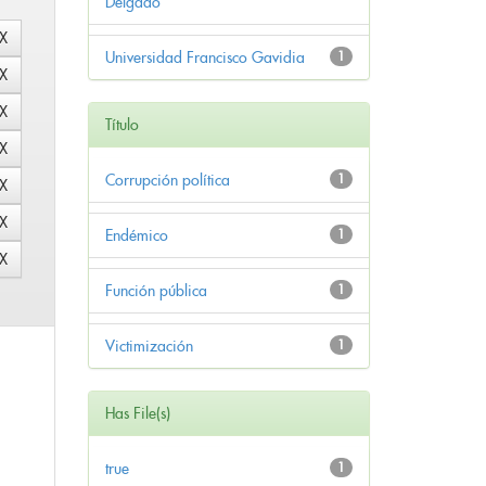
Delgado
Universidad Francisco Gavidia
1
Título
Corrupción política
1
Endémico
1
Función pública
1
Victimización
1
Has File(s)
true
1