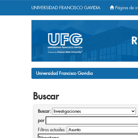
UNIVERSIDAD FRANCISCO GAVIDIA
Página de in
Skip
navigation
Universidad Francisco Gavidia
Buscar
Buscar:
por
Filtros actuales: