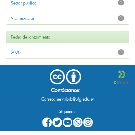
Sector público
1
Victimización
1
Fecha de lanzamiento
2020
1
Contáctanos:
Correo:
servirbib@ufg.edu.sv
Síguenos: