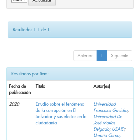
Resultados 1-1 de 1.
Anterior
1
Siguiente
Resultados por ítem:
Fecha de
Título
Autor(es)
publicación
2020
Estudio sobre el fenómeno
Universidad
de la corrupción en El
Francisco Gavidia
;
Salvador y sus efectos en la
Universidad Dr.
ciudadanía
José Matías
Delgado
;
USAID
;
Umaña Cerna,