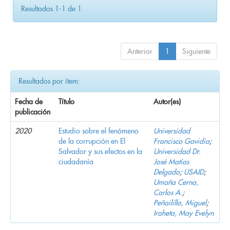
Resultados 1-1 de 1.
Anterior
1
Siguiente
Resultados por ítem:
Fecha de
Título
Autor(es)
publicación
2020
Estudio sobre el fenómeno
Universidad
de la corrupción en El
Francisco Gavidia
;
Salvador y sus efectos en la
Universidad Dr.
ciudadanía
José Matías
Delgado
;
USAID
;
Umaña Cerna,
Carlos A.
;
Peñailillo, Miguel
;
Iraheta, May Evelyn