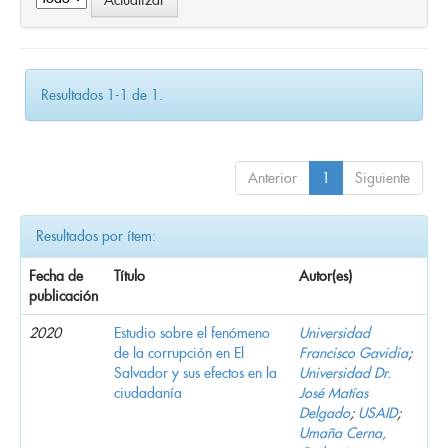
Resultados 1-1 de 1.
Anterior
1
Siguiente
Resultados por ítem:
Fecha de
Título
Autor(es)
publicación
2020
Estudio sobre el fenómeno
Universidad
de la corrupción en El
Francisco Gavidia
;
Salvador y sus efectos en la
Universidad Dr.
ciudadanía
José Matías
Delgado
;
USAID
;
Umaña Cerna,