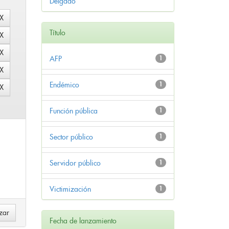
Delgado
Título
AFP
1
Endémico
1
Función pública
1
Sector público
1
Servidor público
1
Victimización
1
Fecha de lanzamiento