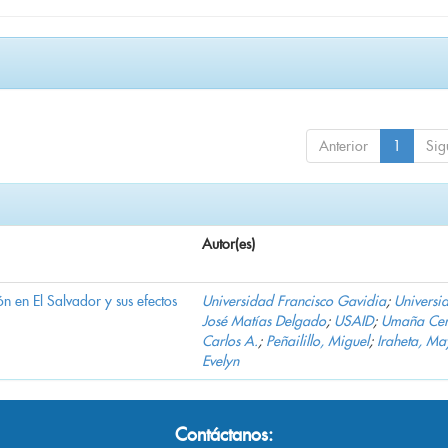
Anterior
1
Sig
Autor(es)
n en El Salvador y sus efectos
Universidad Francisco Gavidia
;
Universi
José Matías Delgado
;
USAID
;
Umaña Cer
Carlos A.
;
Peñailillo, Miguel
;
Iraheta, Ma
Evelyn
Contáctanos: