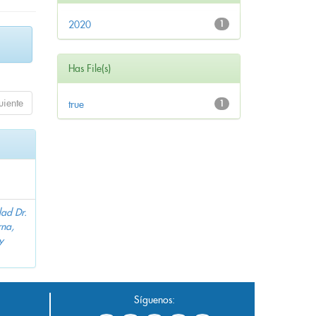
2020
1
Has File(s)
uiente
true
1
dad Dr.
na,
y
Síguenos: