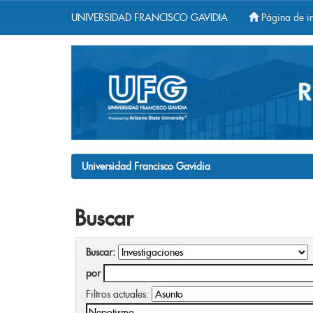
UNIVERSIDAD FRANCISCO GAVIDIA
Página de in
Skip
navigation
Universidad Francisco Gavidia
Buscar
Buscar:
por
Filtros actuales: