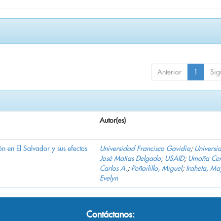
Anterior
1
Sig
Autor(es)
n en El Salvador y sus efectos
Universidad Francisco Gavidia
;
Universi
José Matías Delgado
;
USAID
;
Umaña Cer
Carlos A.
;
Peñailillo, Miguel
;
Iraheta, Ma
Evelyn
Contáctanos: