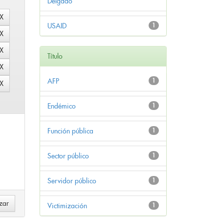
Delgado
USAID
1
Título
AFP
1
Endémico
1
Función pública
1
Sector público
1
Servidor público
1
Victimización
1