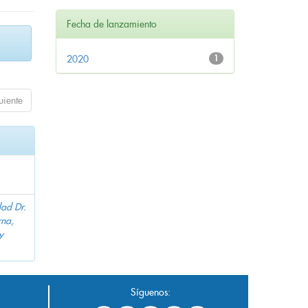
Fecha de lanzamiento
2020
1
uiente
dad Dr.
na,
y
Síguenos: