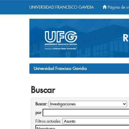
UNIVERSIDAD FRANCISCO GAVIDIA
Página de in
Skip
navigation
Universidad Francisco Gavidia
Buscar
Buscar:
por
Filtros actuales: