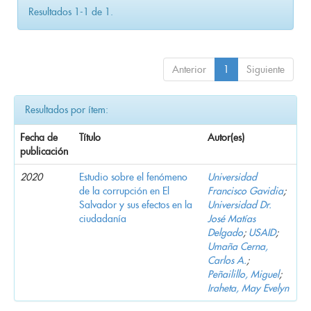
Resultados 1-1 de 1.
Anterior
1
Siguiente
Resultados por ítem:
Fecha de
Título
Autor(es)
publicación
2020
Estudio sobre el fenómeno
Universidad
de la corrupción en El
Francisco Gavidia
;
Salvador y sus efectos en la
Universidad Dr.
ciudadanía
José Matías
Delgado
;
USAID
;
Umaña Cerna,
Carlos A.
;
Peñailillo, Miguel
;
Iraheta, May Evelyn