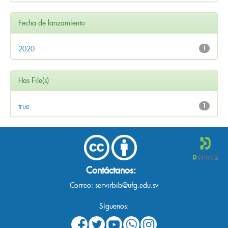
Fecha de lanzamiento
2020
1
Has File(s)
true
1
Contáctanos:
Correo:
servirbib@ufg.edu.sv
Síguenos: