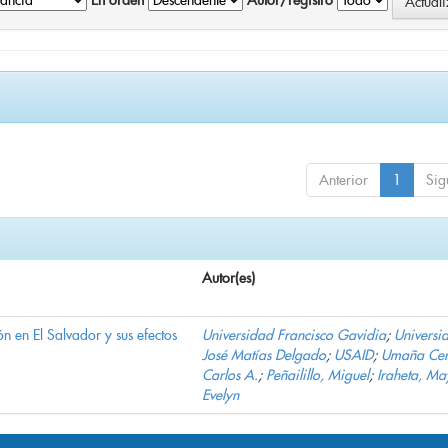
En orden
Autor/registro
Anterior
1
Sig
Autor(es)
n en El Salvador y sus efectos
Universidad Francisco Gavidia
;
Universi
José Matías Delgado
;
USAID
;
Umaña Cer
Carlos A.
;
Peñailillo, Miguel
;
Iraheta, Ma
Evelyn