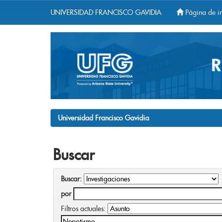
UNIVERSIDAD FRANCISCO GAVIDIA
Página de in
Skip
navigation
Universidad Francisco Gavidia
Buscar
Buscar:
por
Filtros actuales: