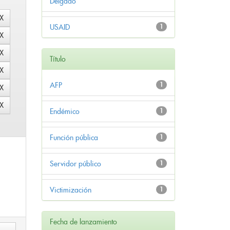
Delgado
USAID
1
Título
AFP
1
Endémico
1
Función pública
1
Servidor público
1
Victimización
1
Fecha de lanzamiento