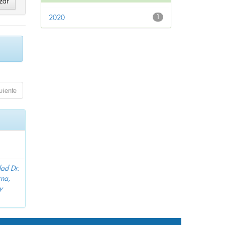
2020
1
uiente
dad Dr.
na,
y