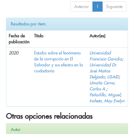
Anterior
1
Siguiente
Resultados por ítem:
Fecha de
Título
Autor(es)
publicación
2020
Estudio sobre el fenómeno
Universidad
de la corrupción en El
Francisco Gavidia
;
Salvador y sus efectos en la
Universidad Dr.
ciudadanía
José Matías
Delgado
;
USAID
;
Umaña Cerna,
Carlos A.
;
Peñailillo, Miguel
;
Iraheta, May Evelyn
Otras opciones relacionadas
Autor