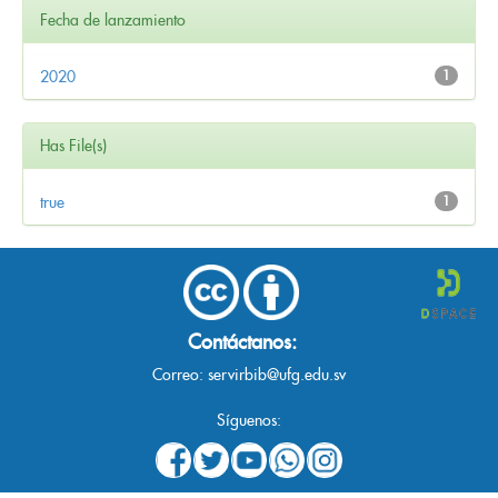
Fecha de lanzamiento
2020
1
Has File(s)
true
1
Contáctanos:
Correo:
servirbib@ufg.edu.sv
Síguenos: