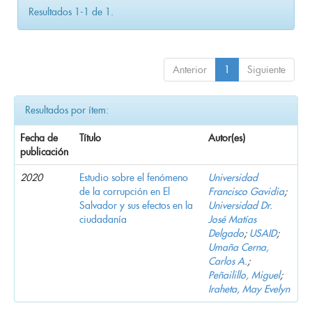
Resultados 1-1 de 1.
Anterior
1
Siguiente
Resultados por ítem:
Fecha de
Título
Autor(es)
publicación
2020
Estudio sobre el fenómeno
Universidad
de la corrupción en El
Francisco Gavidia
;
Salvador y sus efectos en la
Universidad Dr.
ciudadanía
José Matías
Delgado
;
USAID
;
Umaña Cerna,
Carlos A.
;
Peñailillo, Miguel
;
Iraheta, May Evelyn