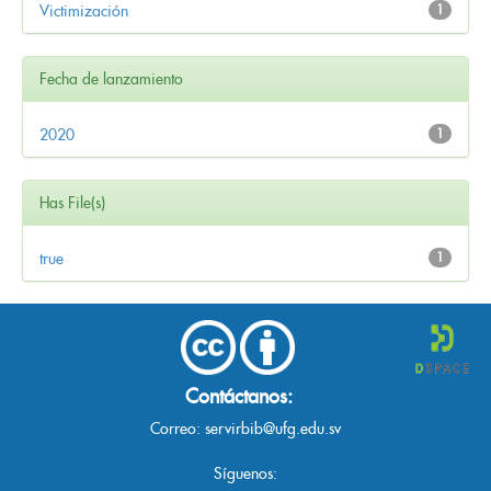
Victimización
1
Fecha de lanzamiento
2020
1
Has File(s)
true
1
Contáctanos:
Correo:
servirbib@ufg.edu.sv
Síguenos: