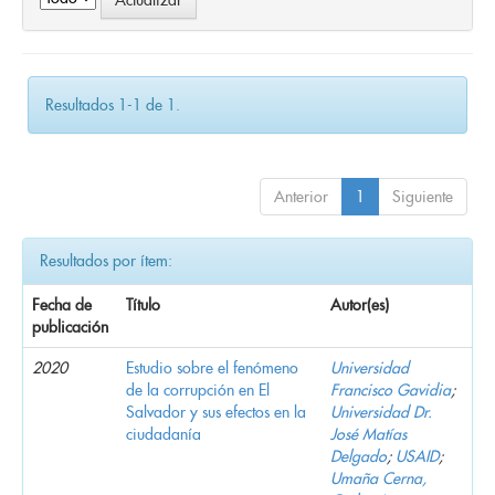
Resultados 1-1 de 1.
Anterior
1
Siguiente
Resultados por ítem:
Fecha de
Título
Autor(es)
publicación
2020
Estudio sobre el fenómeno
Universidad
de la corrupción en El
Francisco Gavidia
;
Salvador y sus efectos en la
Universidad Dr.
ciudadanía
José Matías
Delgado
;
USAID
;
Umaña Cerna,