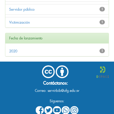
Servidor público
1
Victimización
1
Fecha de lanzamiento
2020
1
Contáctanos:
Correo:
servirbib@ufg.edu.sv
Síguenos: