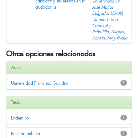
Salvador y sus efectos en la
Universidad Dr.
ciudadanía
José Matías
Delgado
;
USAID
;
Umaña Cerna,
Carlos A.
;
Peñailillo, Miguel
;
Iraheta, May Evelyn
Otras opciones relacionadas
Autor
Universidad Francisco Gavidia
1
Título
Endémico
1
Función pública
1