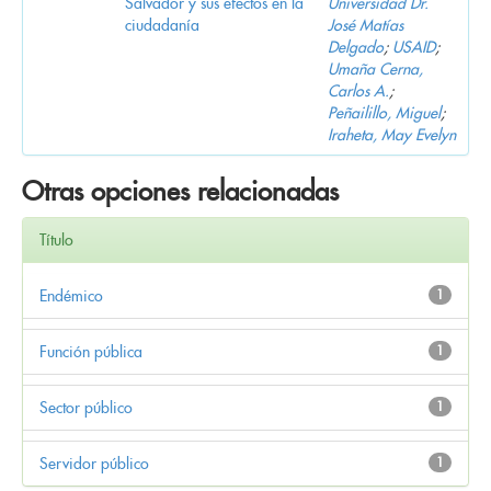
Salvador y sus efectos en la
Universidad Dr.
ciudadanía
José Matías
Delgado
;
USAID
;
Umaña Cerna,
Carlos A.
;
Peñailillo, Miguel
;
Iraheta, May Evelyn
Otras opciones relacionadas
Título
Endémico
1
Función pública
1
Sector público
1
Servidor público
1