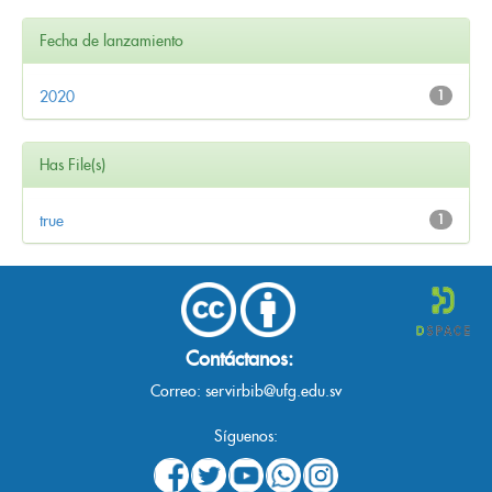
Fecha de lanzamiento
2020
1
Has File(s)
true
1
Contáctanos:
Correo:
servirbib@ufg.edu.sv
Síguenos: