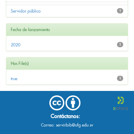
Servidor público
1
Fecha de lanzamiento
2020
1
Has File(s)
true
1
Contáctanos:
Correo:
servirbib@ufg.edu.sv