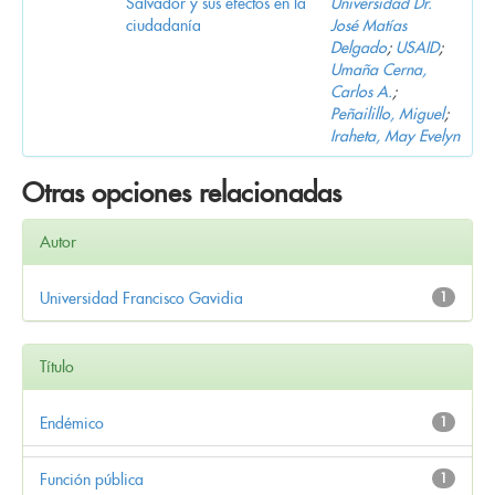
Salvador y sus efectos en la
Universidad Dr.
ciudadanía
José Matías
Delgado
;
USAID
;
Umaña Cerna,
Carlos A.
;
Peñailillo, Miguel
;
Iraheta, May Evelyn
Otras opciones relacionadas
Autor
Universidad Francisco Gavidia
1
Título
Endémico
1
Función pública
1