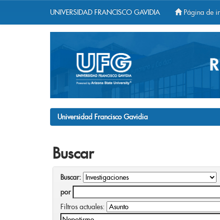
UNIVERSIDAD FRANCISCO GAVIDIA
Página de in
Skip
navigation
Universidad Francisco Gavidia
Buscar
Buscar:
por
Filtros actuales: