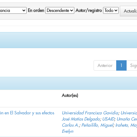
En orden
Autor/registro
Anterior
1
Sig
Autor(es)
n en El Salvador y sus efectos
Universidad Francisco Gavidia
;
Universi
José Matías Delgado
;
USAID
;
Umaña Cer
Carlos A.
;
Peñailillo, Miguel
;
Iraheta, Ma
Evelyn