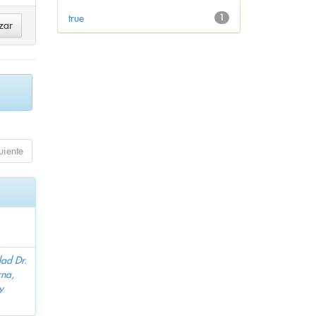
true
1
uiente
dad Dr.
na,
y