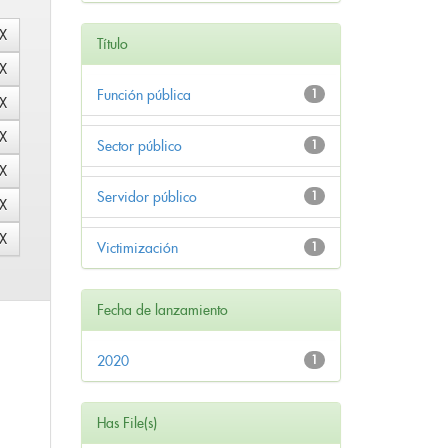
Título
Función pública
1
Sector público
1
Servidor público
1
Victimización
1
Fecha de lanzamiento
2020
1
Has File(s)