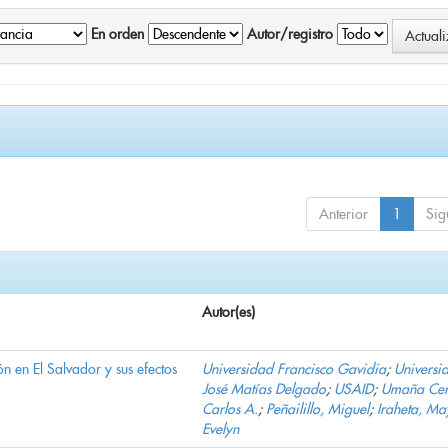
En orden
Autor/registro
Anterior
1
Sig
Autor(es)
n en El Salvador y sus efectos
Universidad Francisco Gavidia
;
Universi
José Matías Delgado
;
USAID
;
Umaña Cer
Carlos A.
;
Peñailillo, Miguel
;
Iraheta, Ma
Evelyn