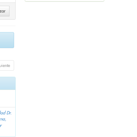
uiente
dad Dr.
na,
y