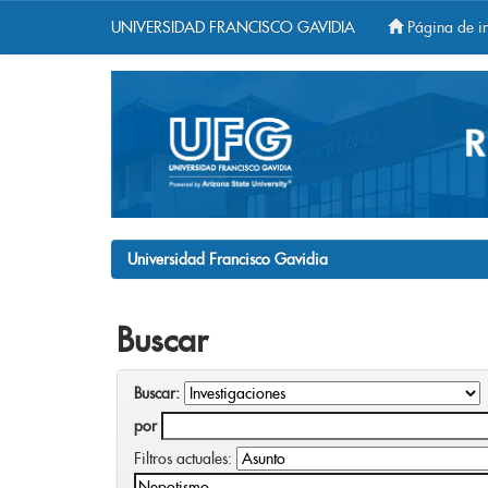
UNIVERSIDAD FRANCISCO GAVIDIA
Página de in
Skip
navigation
Universidad Francisco Gavidia
Buscar
Buscar:
por
Filtros actuales: