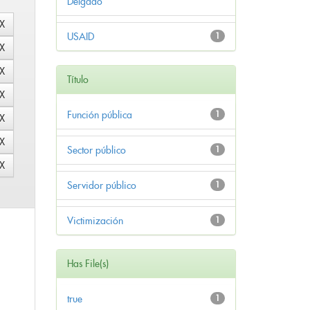
Delgado
USAID
1
Título
Función pública
1
Sector público
1
Servidor público
1
Victimización
1
Has File(s)
true
1