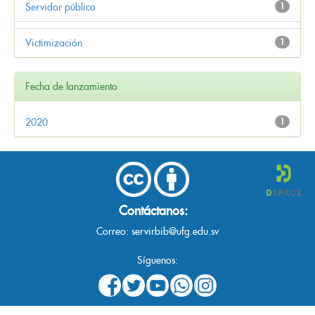
Servidor público
1
Victimización
1
Fecha de lanzamiento
2020
1
Contáctanos:
Correo:
servirbib@ufg.edu.sv
Síguenos: