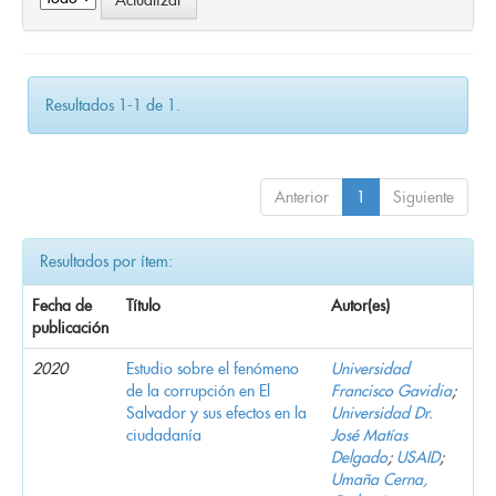
Resultados 1-1 de 1.
Anterior
1
Siguiente
Resultados por ítem:
Fecha de
Título
Autor(es)
publicación
2020
Estudio sobre el fenómeno
Universidad
de la corrupción en El
Francisco Gavidia
;
Salvador y sus efectos en la
Universidad Dr.
ciudadanía
José Matías
Delgado
;
USAID
;
Umaña Cerna,