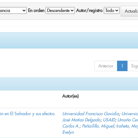
En orden
Autor/registro
Anterior
1
Sig
Autor(es)
n en El Salvador y sus efectos
Universidad Francisco Gavidia
;
Universi
José Matías Delgado
;
USAID
;
Umaña Cer
Carlos A.
;
Peñailillo, Miguel
;
Iraheta, Ma
Evelyn