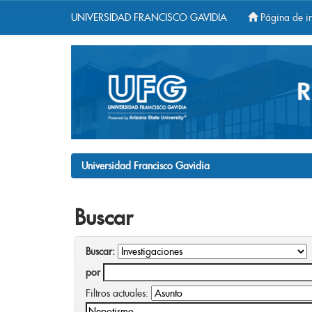
UNIVERSIDAD FRANCISCO GAVIDIA
Página de in
Skip
navigation
Universidad Francisco Gavidia
Buscar
Buscar:
por
Filtros actuales: