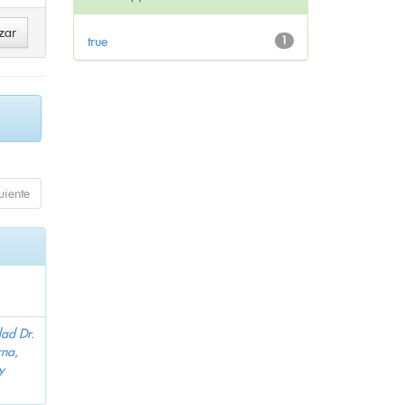
true
1
uiente
dad Dr.
na,
y