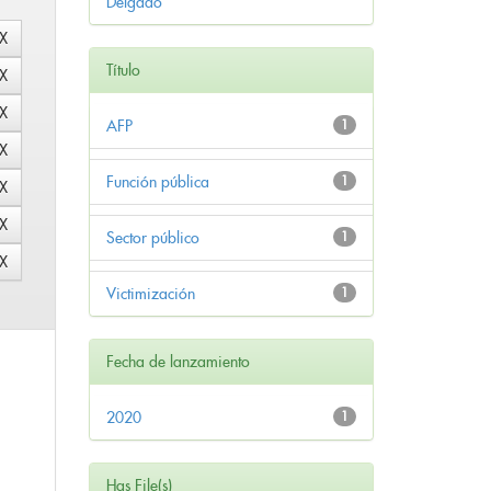
Delgado
Título
AFP
1
Función pública
1
Sector público
1
Victimización
1
Fecha de lanzamiento
2020
1
Has File(s)