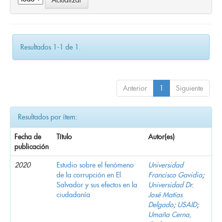
Resultados 1-1 de 1.
Anterior
1
Siguiente
Resultados por ítem:
Fecha de
Título
Autor(es)
publicación
2020
Estudio sobre el fenómeno
Universidad
de la corrupción en El
Francisco Gavidia
;
Salvador y sus efectos en la
Universidad Dr.
ciudadanía
José Matías
Delgado
;
USAID
;
Umaña Cerna,