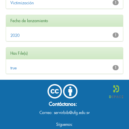
Victimización
1
Fecha de lanzamiento
2020
1
Has File(s)
true
1
Contáctanos:
Correo:
servirbib@ufg.edu.sv
Síguenos: