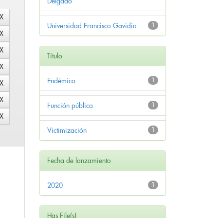
Delgado
Universidad Francisco Gavidia
1
Título
Endémico
1
Función pública
1
Victimización
1
Fecha de lanzamiento
2020
1
Has File(s)