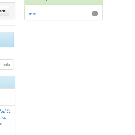
true
1
uiente
dad Dr.
na,
y