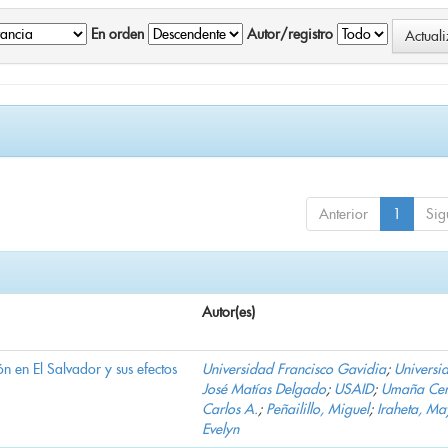
En orden
Autor/registro
Anterior
1
Sig
Autor(es)
n en El Salvador y sus efectos
Universidad Francisco Gavidia
;
Universi
José Matías Delgado
;
USAID
;
Umaña Cer
Carlos A.
;
Peñailillo, Miguel
;
Iraheta, Ma
Evelyn