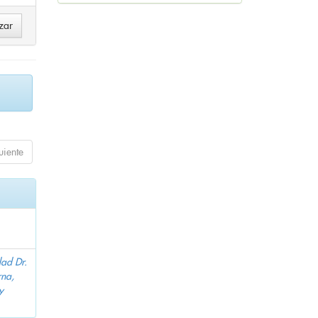
uiente
dad Dr.
na,
y