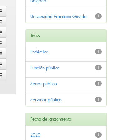
Delgado
Universidad Francisco Gavidia
1
Título
Endémico
1
Función pública
1
Sector público
1
Servidor público
1
Fecha de lanzamiento
2020
1