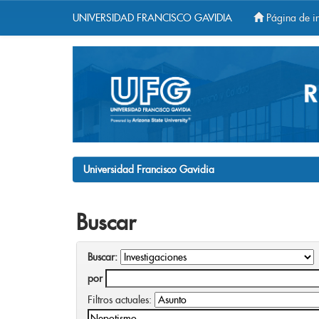
UNIVERSIDAD FRANCISCO GAVIDIA
Página de in
Skip
navigation
Universidad Francisco Gavidia
Buscar
Buscar:
por
Filtros actuales: