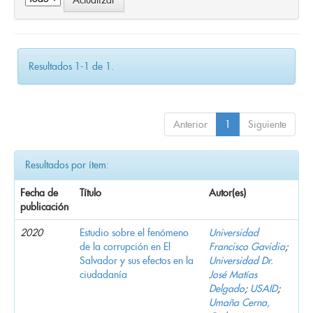
Resultados 1-1 de 1.
Anterior
1
Siguiente
Resultados por ítem:
Fecha de
Título
Autor(es)
publicación
2020
Estudio sobre el fenómeno
Universidad
de la corrupción en El
Francisco Gavidia
;
Salvador y sus efectos en la
Universidad Dr.
ciudadanía
José Matías
Delgado
;
USAID
;
Umaña Cerna,